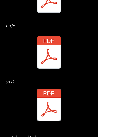
café
grik
meu mundo preto e branco colorido catálo