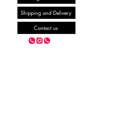
Shipping and Delivery
Contact us
ATTENDANCE
9.9164.3366
+55 38
9.970.6283
+55 38
atelizze@gmail.com
Opening Hours
09h to 18h from Monday to Friday
We are a family owned and operated
business.
Rua Bárium 409, Lourdes,
Montes Claros - MG - BR CEP
39401-500
We are a family owned and operated