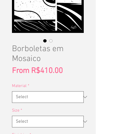
Borboletas em
Mosaico
Sale
From
R$410.00
Price
Material
*
Size
*