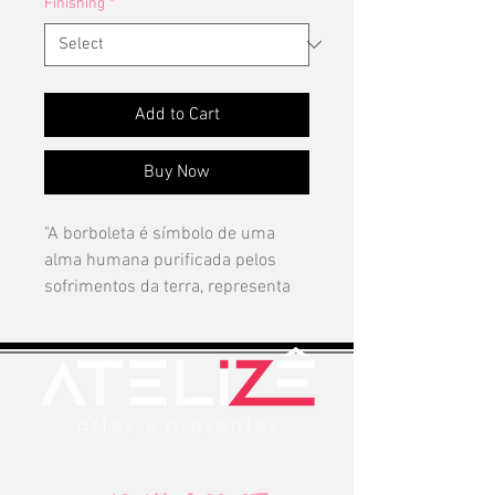
Finishing
*
Add to Cart
Buy Now
"A borboleta é símbolo de uma
alma humana purificada pelos
sofrimentos da terra, representa
movimento, transformação,
metamorfose, quem se adapta
para sobreviver e viver, quem
nãopara, quem está sempre em
busca da felicidade. É saber voar,
bater as asas na hora certa. O
mosaico nesta obra significa essa