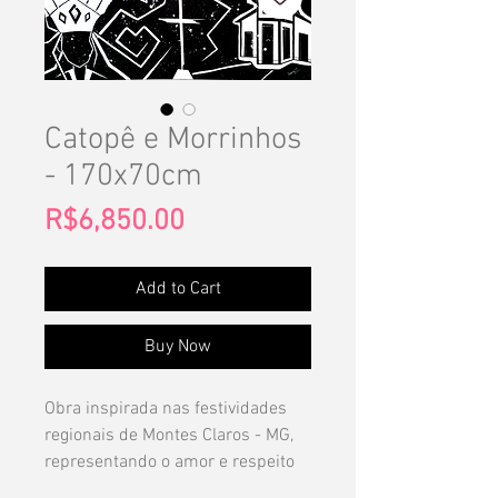
Catopê e Morrinhos
- 170x70cm
Price
R$6,850.00
Add to Cart
Buy Now
Obra inspirada nas festividades
regionais de Montes Claros - MG,
representando o amor e respeito
por essa tradição, com a