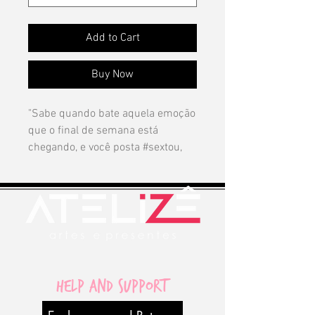
Add to Cart
Buy Now
"Sabe quando bate aquela emoção
que o final de semana está
chegando, e você posta #sextou,
essa obra foi pensando nisso, bora
tomar uma?"
Luana Z
Todos nossos desenhos são
exclusivos, criados pela nossa
artista Lu.Z.
Help and Support
Vinil sem acabamento