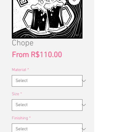
Chope
Sale
From
R$110.00
Price
Material
*
Size
*
Finishing
*