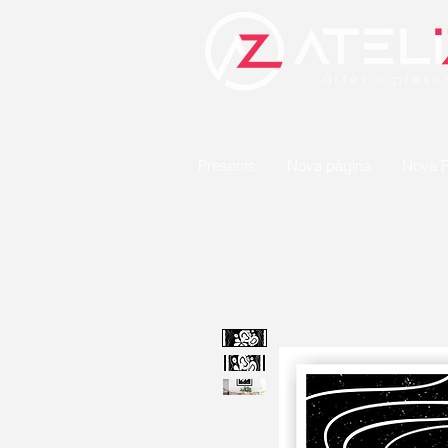
Presents
Nova página
Nova P