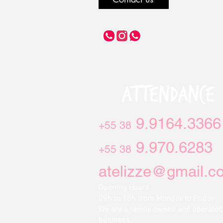
ATTENDANCE
9.9164.3366
+55 38
9.970.6283
+55 38
atelizze@gmail.c
Opening Hours
09h to 18h from Monday to Friday
We are a family owned and operated
business.