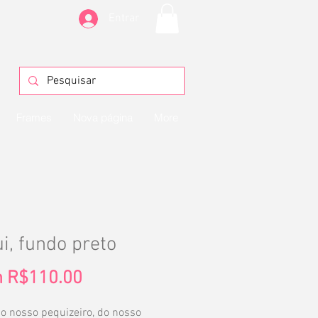
Entrar
Frames
Nova página
More
i, fundo preto
Sale
m
R$110.00
Price
do nosso pequizeiro, do nosso