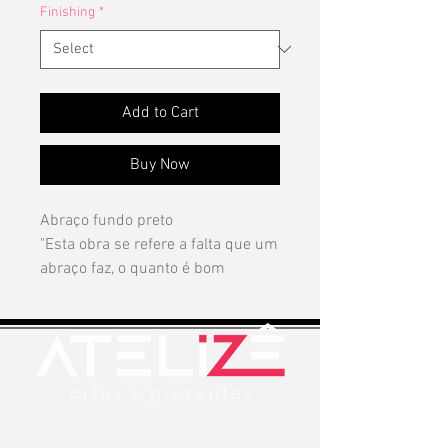
Finishing
*
Add to Cart
Buy Now
Abraço fundo preto
"Esta obra se refere a falta que um
abraço faz, o quanto é bom
abraçar e ser abraçado, uma
ligação íntima e saudável que nos
foi tirado pela covid-19. É um
gesto simples, porém carregado
de sentimentos. Desde a infância
aprendemos a abraçar aqueles
que são próximos para transmitir