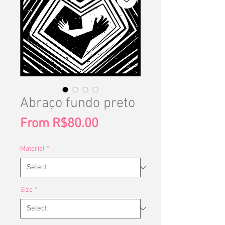
Abraço fundo preto
Sale
From
R$80.00
Price
Material
*
Size
*