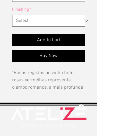
Finishing
*
Add to Cart
Buy Now
"Rosas regadas ao vinho tinto,
rosas vermelhas representa
o amor, romance, a mais profunda
afeição por alguém. Para o amor
da sua vida ou para aquele
“amigo” que ainda não percebeu o
seu interesse. Essas rosas
transmitem inocência com certa
ousadia, por isso, o tom é a