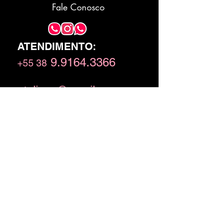
Fale Conosco
ATENDIMENTO:
9.9
164.3366
+55 38
atelizze@gmail.com
Horário de Atendimento
09h às 18h de Segunda a Sexta
Rua Bárium 409
c
, Lourdes,
Montes Claros - MG - BR CEP
39401-500
CNPJ
21.101.574
/0001-26