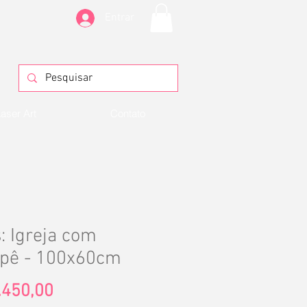
Entrar
aser Art
Contato
: Igreja com
opê - 100x60cm
Preço
.450,00