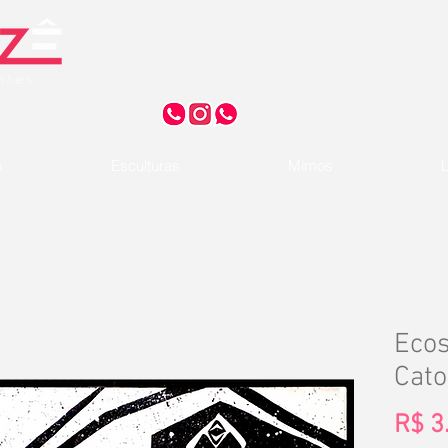
s
Esculturas
Mimos
L
Ecos
Cat
R$ 3