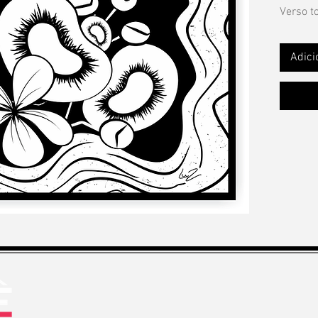
Verso t
Adici