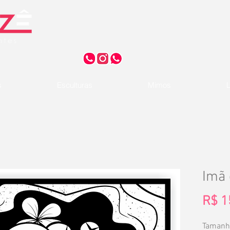
s
Esculturas
Mimos
L
Imã 
R$ 1
Tamanh