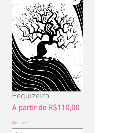
Pequizeiro
Preço
A partir de
R$110,00
promocional
Material
*