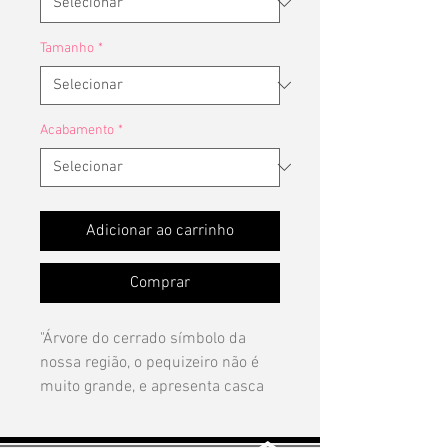
Tamanho
*
Acabamento
*
Adicionar ao carrinho
Comprar
"Árvore do cerrado símbolo da
nossa região, o pequizeiro não é
muito grande, e apresenta casca
grossa, troncos retorcidos e raízes
bastante profundas, o que facilita