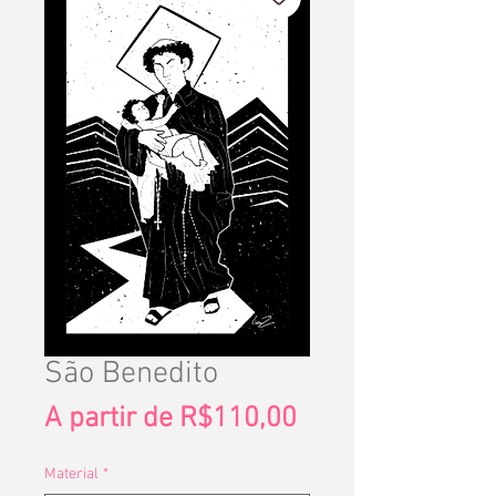
São Benedito
Preço
A partir de
R$110,00
promocional
Material
*