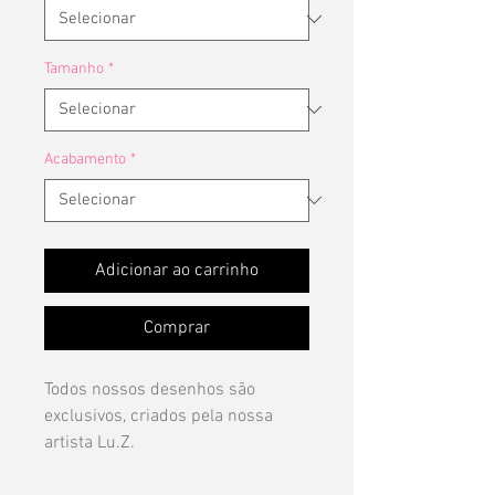
Tamanho
*
Acabamento
*
Adicionar ao carrinho
Comprar
Todos nossos desenhos são
exclusivos, criados pela nossa
artista Lu.Z.